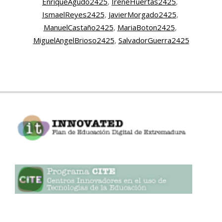
EnriqueAgudo2425
, 
IreneHuertas2425
, 
IsmaelReyes2425
, 
JavierMorgado2425
, 
ManuelCastaño2425
, 
MariaBoton2425
, 
MiguelAngelBrioso2425
, 
SalvadorGuerra2425