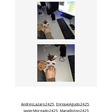
AndresLazaro2425
, 
EnriqueAgudo2425
, 
JavierMorgado2425
, 
MariaBoton2425