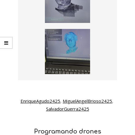
EnriqueAgudo2425
, 
MiguelAngelBrioso2425
, 
SalvadorGuerra2425
Programando drones