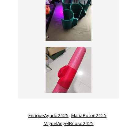
EnriqueAgudo2425
, 
MariaBoton2425
, 
MiguelAngelBrioso2425