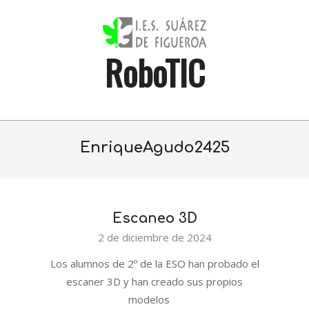
Skip
to
content
RoboTIC
Primary
Navigation
EnriqueAgudo2425
Menu
Escaneo 3D
2024-
2 de diciembre de 2024
12-
Los alumnos de 2º de la ESO han probado el
02
escaner 3D y han creado sus propios
modelos