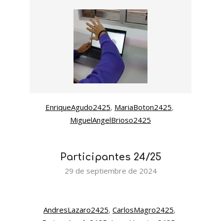
EnriqueAgudo2425
, 
MariaBoton2425
, 
MiguelAngelBrioso2425
Participantes 24/25
2024-
29 de septiembre de 2024
09-
29
AndresLazaro2425
, 
CarlosMagro2425
, 