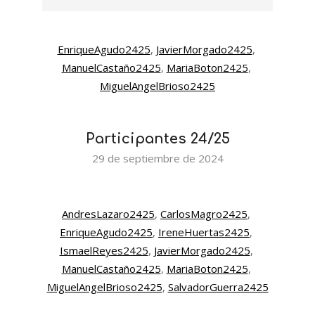
EnriqueAgudo2425
, 
JavierMorgado2425
, 
ManuelCastaño2425
, 
MariaBoton2425
, 
MiguelAngelBrioso2425
Participantes 24/25
2024-
29 de septiembre de 2024
09-
29
AndresLazaro2425
, 
CarlosMagro2425
, 
EnriqueAgudo2425
, 
IreneHuertas2425
, 
IsmaelReyes2425
, 
JavierMorgado2425
, 
ManuelCastaño2425
, 
MariaBoton2425
, 
MiguelAngelBrioso2425
, 
SalvadorGuerra2425