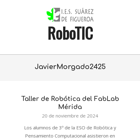
Skip
to
content
RoboTIC
Primary
Navigation
JavierMorgado2425
Menu
Taller de Robótica del FabLab
Mérida
2024-
20 de noviembre de 2024
11-
Los alumnos de 3º de la ESO de Robótica y
20
Pensamiento Computacional asistieron en