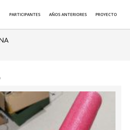
PARTICIPANTES
AÑOS ANTERIORES
PROYECTO
Prim
Navi
Men
ANA
a