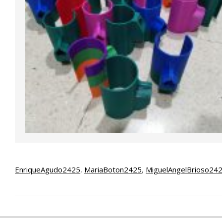
EnriqueAgudo2425
, 
MariaBoton2425
, 
MiguelAngelBrioso24
2024-
11-