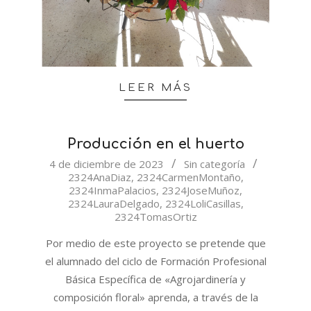
LEER MÁS
Producción en el huerto
2023-
4 de diciembre de 2023
Sin categoría
2324AnaDiaz
,
2324CarmenMontaño
,
12-
2324InmaPalacios
,
2324JoseMuñoz
,
04
2324LauraDelgado
,
2324LoliCasillas
,
2324TomasOrtiz
Por medio de este proyecto se pretende que
el alumnado del ciclo de Formación Profesional
Básica Específica de «Agrojardinería y
composición floral» aprenda, a través de la