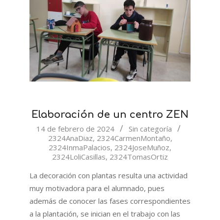
Elaboración de un centro ZEN
2024-
14 de febrero de 2024
Sin categoría
2324AnaDiaz
,
2324CarmenMontaño
,
02-
2324InmaPalacios
,
2324JoseMuñoz
,
14
2324LoliCasillas
,
2324TomasOrtiz
La decoración con plantas resulta una actividad
muy motivadora para el alumnado, pues
además de conocer las fases correspondientes
a la plantación, se inician en el trabajo con las