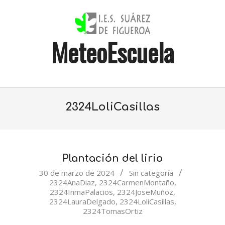
Skip
to
content
MeteoEscuela
Primary
Navigation
2324LoliCasillas
Menu
Plantación del lirio
2024-
30 de marzo de 2024
Sin categoría
2324AnaDiaz
,
2324CarmenMontaño
,
03-
2324InmaPalacios
,
2324JoseMuñoz
,
30
2324LauraDelgado
,
2324LoliCasillas
,
2324TomasOrtiz