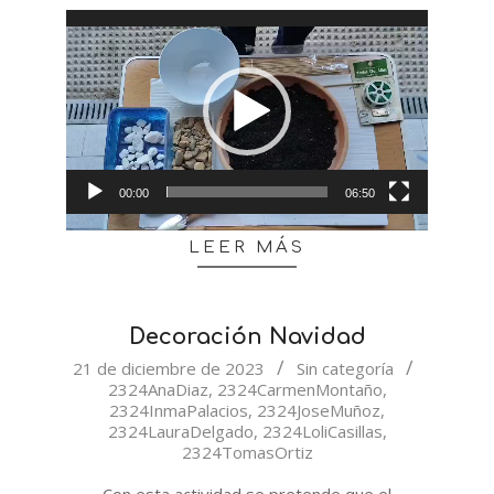
Reproductor
de
vídeo
00:00
06:50
LEER MÁS
Decoración Navidad
2023-
21 de diciembre de 2023
Sin categoría
2324AnaDiaz
,
2324CarmenMontaño
,
12-
2324InmaPalacios
,
2324JoseMuñoz
,
21
2324LauraDelgado
,
2324LoliCasillas
,
2324TomasOrtiz
Con esta actividad se pretende que el