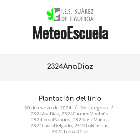
Skip
to
content
MeteoEscuela
Primary
Navigation
2324AnaDiaz
Menu
Plantación del lirio
2024-
30 de marzo de 2024
Sin categoría
2324AnaDiaz
,
2324CarmenMontaño
,
03-
2324InmaPalacios
,
2324JoseMuñoz
,
30
2324LauraDelgado
,
2324LoliCasillas
,
2324TomasOrtiz