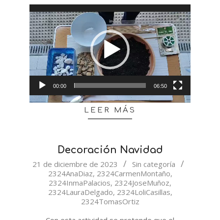
Reproductor
de
vídeo
00:00
06:50
LEER MÁS
Decoración Navidad
2023-
21 de diciembre de 2023
Sin categoría
2324AnaDiaz
,
2324CarmenMontaño
,
12-
2324InmaPalacios
,
2324JoseMuñoz
,
21
2324LauraDelgado
,
2324LoliCasillas
,
2324TomasOrtiz
Con esta actividad se pretende que el