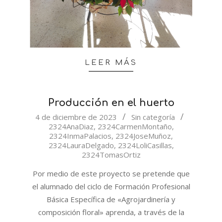
LEER MÁS
Producción en el huerto
2023-
4 de diciembre de 2023
Sin categoría
2324AnaDiaz
,
2324CarmenMontaño
,
12-
2324InmaPalacios
,
2324JoseMuñoz
,
04
2324LauraDelgado
,
2324LoliCasillas
,
2324TomasOrtiz
Por medio de este proyecto se pretende que
el alumnado del ciclo de Formación Profesional
Básica Específica de «Agrojardinería y
composición floral» aprenda, a través de la