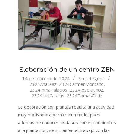
Elaboración de un centro ZEN
2024-
14 de febrero de 2024
Sin categoría
2324AnaDiaz
,
2324CarmenMontaño
,
02-
2324InmaPalacios
,
2324JoseMuñoz
,
14
2324LoliCasillas
,
2324TomasOrtiz
La decoración con plantas resulta una actividad
muy motivadora para el alumnado, pues
además de conocer las fases correspondientes
a la plantación, se inician en el trabajo con las