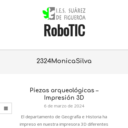
Skip
to
content
RoboTIC
Primary
Navigation
2324MonicaSilva
Menu
Piezas arqueológicas –
Impresión 3D
2024-
6 de marzo de 2024
03-
El departamento de Geografía e Historia ha
06
impreso en nuestra impresora 3D diferentes