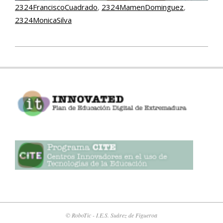
2324FranciscoCuadrado
, 
2324MamenDominguez
, 
2324MonicaSilva
2024-
01-
15
© RoboTic - I.E.S. Suárez de Figueroa