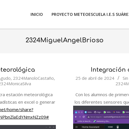
INICIO
PROYECTO METEOESCUELA I.E.S SUÁREZ
2324MiguelAngelBrioso
teorológica
Integración
2024-
Agudo
,
2324ManoloCastaño
,
25 de abril de 2024
Sin
2324MonicaSilva
2324M
04-
25
ra estación meteorológica
Con los alumnos de primer
dísticas en excel o generar
los diferentes sensores qu
.net/home/share?
UNPbnZlaEdYNmxNZz09#