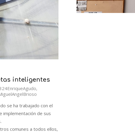
as inteligentes
324EnriqueAgudo
,
iguelAngelBrioso
undo se ha trabajado con el
 e implementación de sus
.
etros comunes a todos ellos,