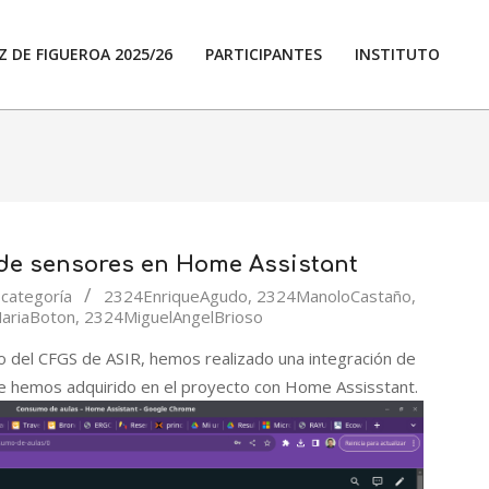
 DE FIGUEROA 2025/26
PARTICIPANTES
INSTITUTO
Prim
Navi
Men
 de sensores en Home Assistant
 categoría
2324EnriqueAgudo
,
2324ManoloCastaño
,
ariaBoton
,
2324MiguelAngelBrioso
o del CFGS de ASIR, hemos realizado una integración de
e hemos adquirido en el proyecto con Home Assisstant.