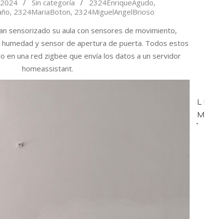
 2024
Sin categoría
2324EnriqueAgudo
,
año
,
2324MariaBoton
,
2324MiguelAngelBrioso
an sensorizado su aula con sensores de movimiento,
 humedad y sensor de apertura de puerta. Todos estos
o en una red zigbee que envía los datos a un servidor
homeassistant.
LEE
MÁS