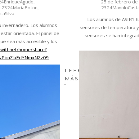
2024-
24EnriqueAgudo
,
25 de febrero de
,
2324MariaBoton
,
2324ManoloCast
02-
caSilva
25
Los alumnos de ASIR1 h
o invernadero. Los alumnos
sensores de temperatura y
star orientada. El panel de
sensores se han integrad
que sea más accesible y los
witt.net/home/share?
NPbnZlaEdYNmxNZz09
LEER
MÁS