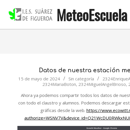
Skip
MeteoEscuela
to
content
Datos de nuestra estación me
2024-
15 de mayo de 2024
Sin categoría
2324Enrique
2324MariaBoton
,
2324MiguelAngelBrioso
,
05-
15
Ahora ya podemos compartir todos los datos de nuest
con todo el claustro y alumnos. Podemos descargar esta
gráficas desde la web.
https://www.ecowitt
authorize=WSNV7V&device_id=Q21WcDU0RWkxN