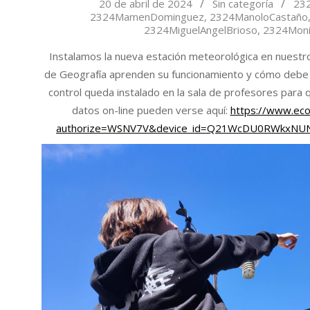
2024-
20 de abril de 2024
Sin categoría
23
2324MamenDominguez
,
2324ManoloCastaño
04-
2324MiguelAngelBrioso
,
2324Moni
20
Instalamos la nueva estación meteorológica en nuestr
de Geografía aprenden su funcionamiento y cómo debe e
control queda instalado en la sala de profesores para 
datos on-line pueden verse aquí:
https://www.eco
authorize=WSNV7V&device_id=Q21WcDU0RWkxNU