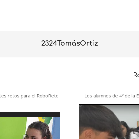
2324TomásOrtiz
R
2024-
02-
ntes retos para el RoboReto
Los alumnos de 4º de la 
07