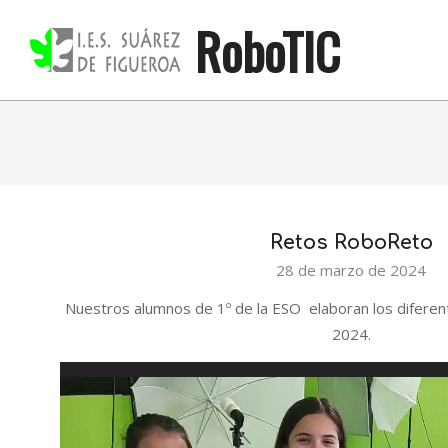
Skip
RoboTIC
to
content
Retos RoboReto
2024-
28 de marzo de 2024
03-
Nuestros alumnos de 1º de la ESO elaboran los difere
28
2024.
Reproductor
de
vídeo