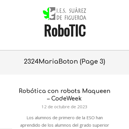
Skip
to
content
RoboTIC
Primary
Navigation
2324MariaBoton
(Page 3)
Menu
Robótica con robots Maqueen
– CodeWeek
2023-
12 de octubre de 2023
10-
Los alumnos de primero de la ESO han
12
aprendido de los alumnos del grado superior