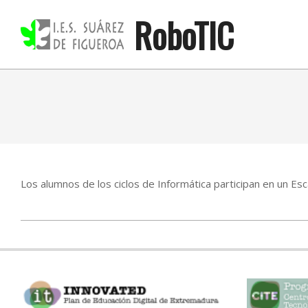
Skip
RoboTIC
to
content
Los alumnos de los ciclos de Informática participan en un 
2023-
01-
10