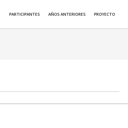
PARTICIPANTES
AÑOS ANTERIORES
PROYECTO
Prim
Navi
Men