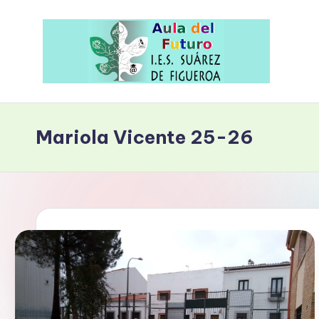
Saltar
al
contenido
A
IES
Suárez
u
Mariola Vicente 25-26
de
l
Figueroa
a
d
e
l
F