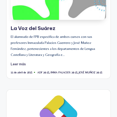
u
r
o
La Voz del Suárez
El alumnado de FPB específica de ambos cursos con sus
profesores Inmaculada Palacios Guerrero y José Muñoz
Fernández, pertenecientes a los departamentos de Lengua
Castellana y Literatura y Geografía e…
Leer más
Etiquetas:
11 de abril de 2025
ADF 24-25
,
INMA PALACIOS 24-25
,
JOSÉ MUÑOZ 24-25